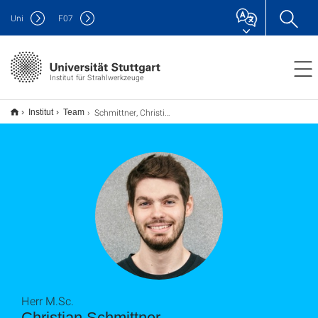
Uni
F
07
Institut für Strahlwerkzeuge
Schmittner, Christian
Institut
Team
Herr M.Sc.
Christian Schmittner