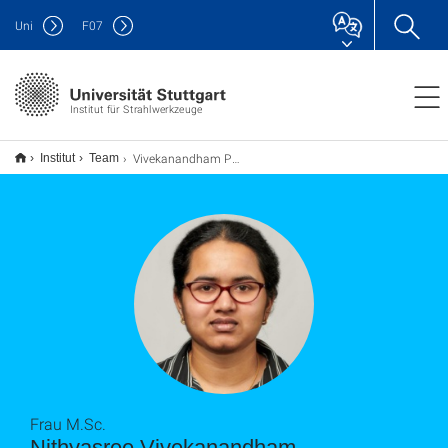
Uni
F
07
Institut für Strahlwerkzeuge
Vivekanandham Pushpalatha, Nithyasree
Institut
Team
Frau M.Sc.
Nithyasree Vivekanandham