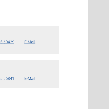
85 60429
E-Mail
85 66841
E-Mail