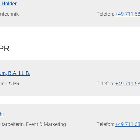
l Holder
mtechnik
Telefon:
+49 711 6
 PR
m, B.A. LL.B.
ting & PR
Telefon:
+49 711 6
hi
tarbeiterin, Event & Marketing
Telefon:
+49 711 6