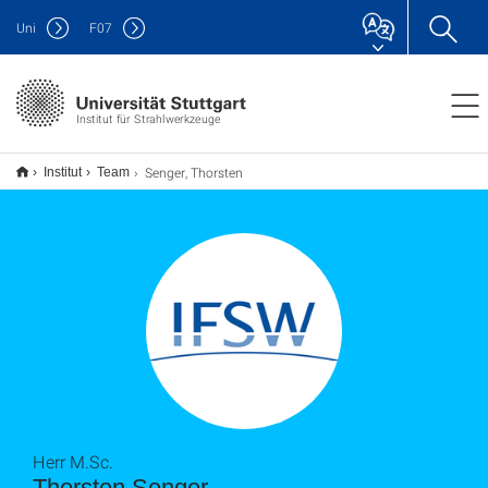
Uni
F
07
Institut für Strahlwerkzeuge
Senger, Thorsten
Institut
Team
Herr M.Sc.
Thorsten Senger