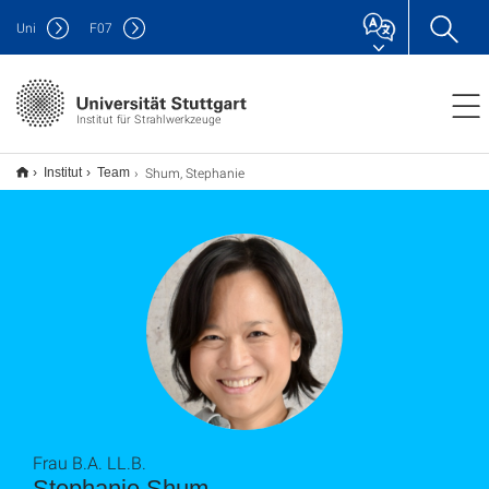
Uni
F
07
Institut für Strahlwerkzeuge
Shum, Stephanie
Institut
Team
Frau B.A. LL.B.
Stephanie Shum