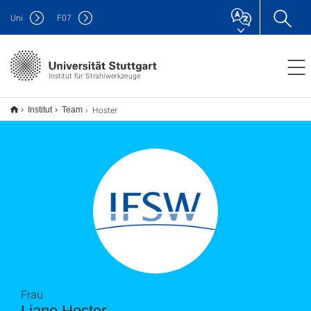
Uni
F
07
Institut für Strahlwerkzeuge
Hoster
Institut
Team
Frau
Liane Hoster