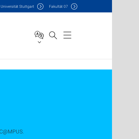
Uni
versität Stuttgart
F
akultät
07
nd C@MPUS.