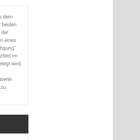
us dem
r beiden
 der
n eines
rtigung“
zfeld im
legt wird,
sierte
 zu