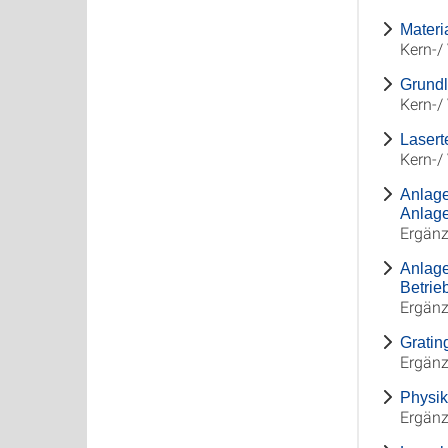
Materi
Kern-/
Grundl
Kern-/
Lasert
Kern-/
Anlage
Anlag
Ergän
Anlage
Betrie
Ergän
Gratin
Ergän
Physik
Ergän