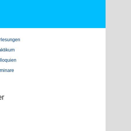
rlesungen
aktikum
lloquien
minare
er