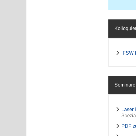
Kolloqui
IFSW 
Seminare
Laser 
Spezia
PDF zu