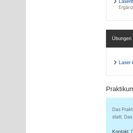
Laserb
Ergän
Übungen 
Laser 
Praktik
Das Prakt
statt. Da
: 
Kontakt