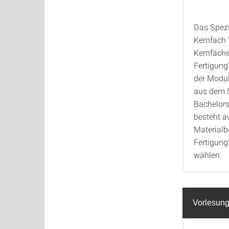
Das Spezi
1) Fäc
Kernfach 
Kernfäche
Fertigung
der Modul
aus dem S
Bachelors
besteht a
Materialb
Fertigung
wählen.
Vorlesung