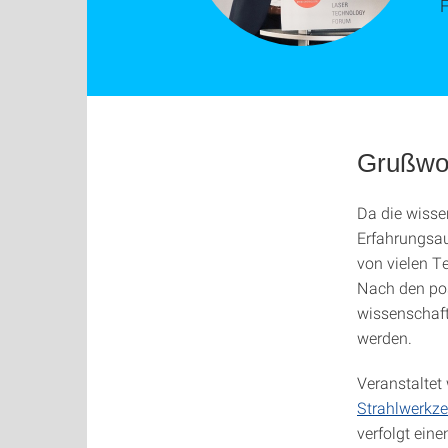
F
Grußwo
Da die wisse
Erfahrungsau
von vielen T
Nach den pos
wissenschaft
werden.
Veranstaltet
Strahlwerkz
verfolgt ein