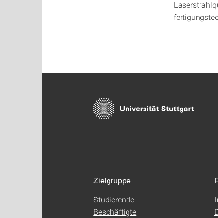
Laserstrahlq
fertigungste
Zielgruppe
F
Studierende
Beschäftigte
D