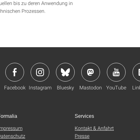
uellen bis zu deren Anwendung in
chnischen Prozessen.
Facebook
Instagram
Bluesky
Mastodon
YouTube
Lin
ormalia
Services
Impressum
Kontakt & Anfahrt
atenschutz
Presse