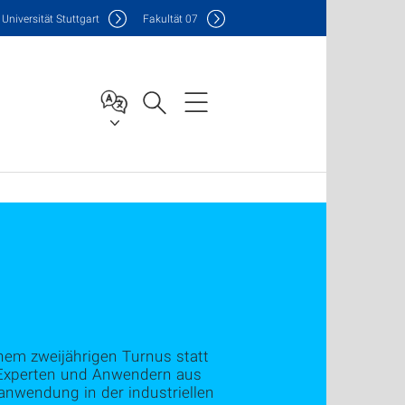
Uni
versität Stuttgart
F
akultät
07
inem zweijährigen Turnus statt
Experten und Anwendern aus
danwendung in der industriellen