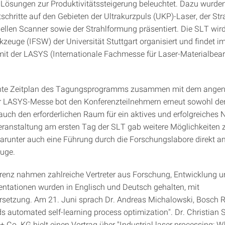
Lösungen zur Produktivitätssteigerung beleuchtet. Dazu wurden
schritte auf den Gebieten der Ultrakurzpuls (UKP)-Laser, der Str
nellen Scanner sowie der Strahlformung präsentiert. Die SLT wird
kzeuge (IFSW) der Universität Stuttgart organisiert und findet i
it der LASYS (Internationale Fachmesse für Laser-Materialbear
nte Zeitplan des Tagungsprogramms zusammen mit dem ange
r LASYS-Messe bot den Konferenzteilnehmern erneut sowohl d
uch den erforderlichen Raum für ein aktives und erfolgreiches 
ranstaltung am ersten Tag der SLT gab weitere Möglichkeiten
arunter auch eine Führung durch die Forschungslabore direkt am 
uge.
renz nahmen zahlreiche Vertreter aus Forschung, Entwicklung u
äsentationen wurden in Englisch und Deutsch gehalten, mit
setzung. Am 21. Juni sprach Dr. Andreas Michalowski, Bosch R
s automated self-learning process optimization". Dr. Christian 
Co. KG hielt einen Vortrag über "Industrial laser processing: Wh