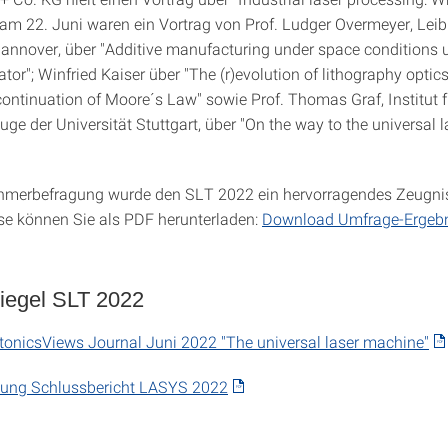
m 22. Juni waren ein Vortrag von Prof. Ludger Overmeyer, Leib
Hannover, über "Additive manufacturing under space conditions 
ator"; Winfried Kaiser über "The (r)evolution of lithography optic
continuation of Moore´s Law" sowie Prof. Thomas Graf, Institut f
ge der Universität Stuttgart, über "On the way to the universal l
ehmerbefragung wurde den SLT 2022 ein hervorragendes Zeugnis
se können Sie als PDF herunterladen:
Download Umfrage-Ergeb
iegel SLT 2022
otonicsViews Journal Juni 2022 "The universal laser machine"
ilung Schlussbericht LASYS 2022