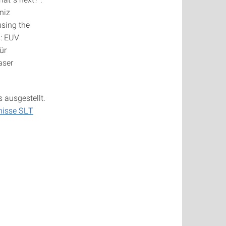
niz
using the
s: EUV
ür
aser
 ausgestellt.
nisse SLT