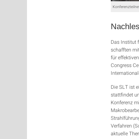
Konferenzteilne
Nachles
Das Institut 
schafften mi
für effektiv
Congress Cen
International
Die SLT ist e
stattfindet 
Konferenz mi
Makrobearbei
Strahlführun
Verfahren (S
aktuelle The