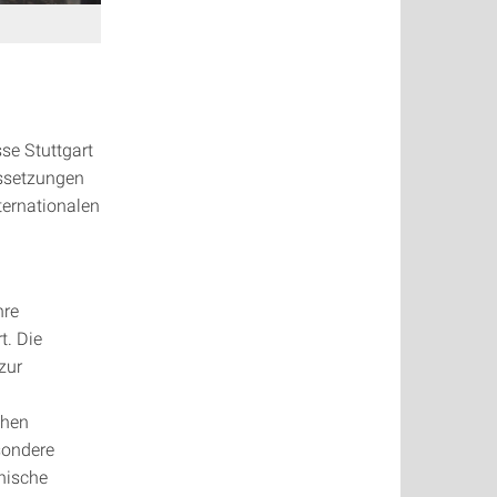
se Stuttgart
ussetzungen
ternationalen
hre
t. Die
zur
chen
sondere
nische