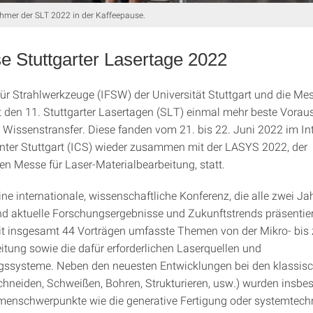
hmer der SLT 2022 in der Kaffeepause.
e Stuttgarter Lasertage 2022
für Strahlwerkzeuge (IFSW) der Universität Stuttgart und die Mes
t den 11. Stuttgarter Lasertagen (SLT) einmal mehr beste Vora
en Wissenstransfer. Diese fanden vom 21. bis 22. Juni 2022 im In
ter Stuttgart (ICS) wieder zusammen mit der LASYS 2022, der
en Messe für Laser-Materialbearbeitung, statt.
ine internationale, wissenschaftliche Konferenz, die alle zwei Ja
und aktuelle Forschungsergebnisse und Zukunftstrends präsentier
t insgesamt 44 Vorträgen umfasste Themen von der Mikro- bis 
tung sowie die dafür erforderlichen Laserquellen und
gssysteme. Neben den neuesten Entwicklungen bei den klassis
chneiden, Schweißen, Bohren, Strukturieren, usw.) wurden insbe
menschwerpunkte wie die generative Fertigung oder systemtech