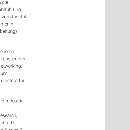
 die
ahlführung,
 vom Institut
mmer in
beitung)
nehmen
en passenden
Networking.
 zum
Institut für
nd Industrie
esearch,
Schmitz,
at´s next?".