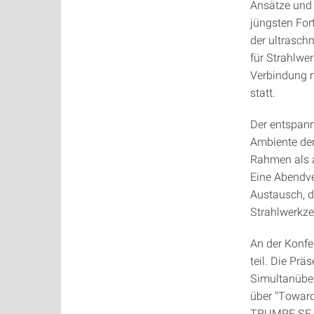
Ansätze und 
jüngsten Fort
der ultrasch
für Strahlwer
Verbindung m
statt.
Der entspan
Ambiente de
Rahmen als a
Eine Abendve
Austausch, d
Strahlwerkze
An der Konfe
teil. Die Pr
Simultanüber
über "Toward
TRUMPF SE + 