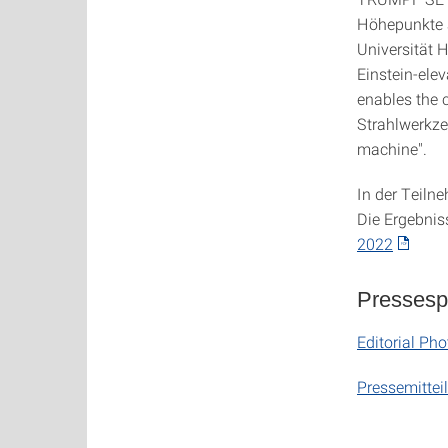
Höhepunkte a
Universität 
Einstein-elev
enables the 
Strahlwerkzeu
machine".
In der Teiln
Die Ergebnis
2022
Pressesp
Editorial Ph
Pressemitte