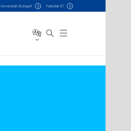
Uni
versität Stuttgart
F
akultät
07