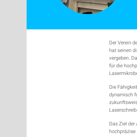
Der Verein d
hat seinen d
vergeben. Da
für die hoch
Lasermikrobe
Die Fähigkeit
dynamisch fo
zukunftsweis
Laserschreib
Das Ziel der
hochpräzise