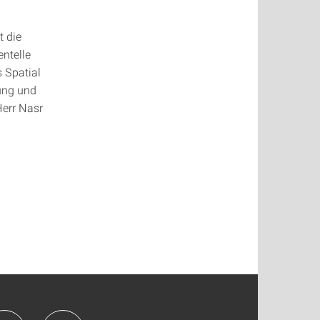
t die
ntelle
s Spatial
ung und
Herr Nasr