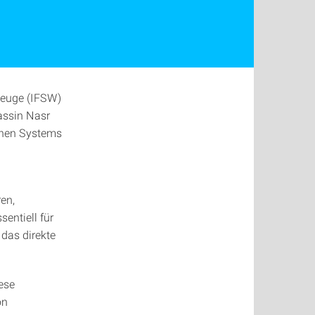
zeuge (IFSW)
assin Nasr
schen Systems
en,
entiell für
das direkte
ese
on