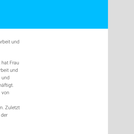
arbeit und
 hat Frau
rbeit und
n und
äftigt.
n von
. Zuletzt
 der