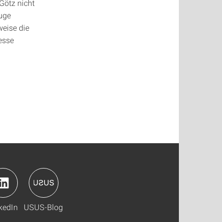
 Götz nicht
euge
weise die
esse
kedIn
USUS-Blog