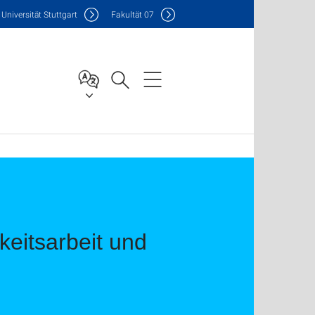
Uni
versität Stuttgart
F
akultät
07
hkeitsarbeit und