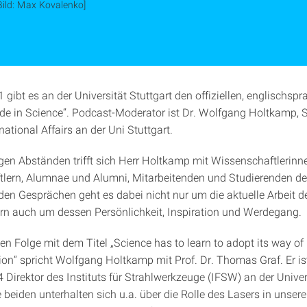
Bild: Max Kovalenko]
1 gibt es an der Universität Stuttgart den offiziellen, englischsp
e in Science“. Podcast-Moderator ist Dr. Wolfgang Holtkamp, 
national Affairs an der Uni Stuttgart.
gen Abständen trifft sich Herr Holtkamp mit Wissenschaftlerinn
lern, Alumnae und Alumni, Mitarbeitenden und Studierenden der
 den Gesprächen geht es dabei nicht nur um die aktuelle Arbeit d
rn auch um dessen Persönlichkeit, Inspiration und Werdegang.
en Folge mit dem Titel „Science has to learn to adopt its way of
n“ spricht Wolfgang Holtkamp mit Prof. Dr. Thomas Graf. Er is
 Direktor des Instituts für Strahlwerkzeuge (IFSW) an der Univer
e beiden unterhalten sich u.a. über die Rolle des Lasers in unser