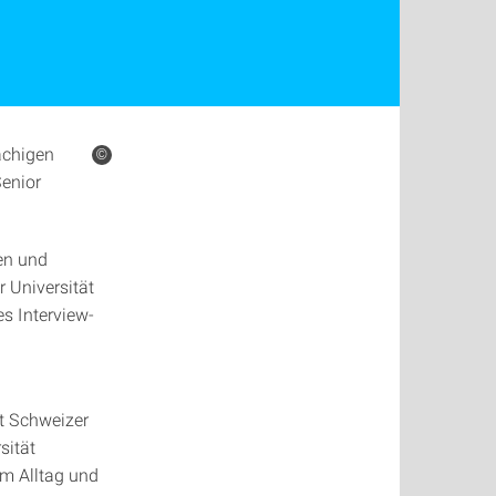
rachigen
©
Senior
en und
 Universität
es Interview-
t Schweizer
sität
em Alltag und