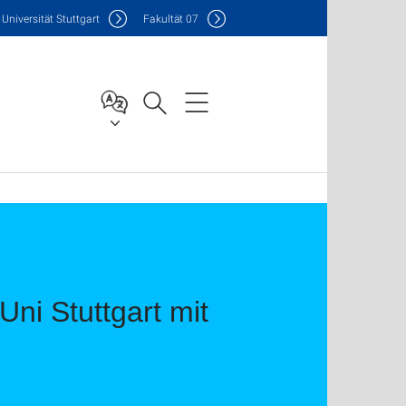
Uni
versität Stuttgart
F
akultät
07
ni Stuttgart mit