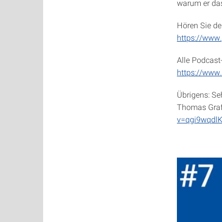
warum er das
Hören Sie de
https://ww
Alle Podcast-
https://www.
Übrigens: Se
Thomas Graf“
v=qgi9wqdlK