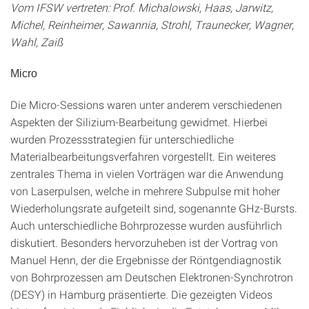
Vom IFSW vertreten: Prof. Michalowski, Haas, Jarwitz,
Michel, Reinheimer, Sawannia, Strohl, Traunecker, Wagner,
Wahl, Zaiß
Micro
Die Micro-Sessions waren unter anderem verschiedenen
Aspekten der Silizium-Bearbeitung gewidmet. Hierbei
wurden Prozessstrategien für unterschiedliche
Materialbearbeitungsverfah­ren vorgestellt. Ein weiteres
zentrales Thema in vielen Vorträgen war die Anwendung
von La­ser­pulsen, welche in mehrere Subpulse mit hoher
Wiederholungsrate aufgeteilt sind, soge­nannte GHz-Bursts.
Auch unterschiedliche Bohrprozesse wurden ausführlich
diskutiert. Be­sonders hervorzu­heben ist der Vortrag von
Manuel Henn, der die Ergebnisse der Röntgendi­agnostik
von Bohr­prozessen am Deutschen Elektronen-Synchrotron
(DESY) in Hamburg prä­sentierte. Die ge­zeigten Videos